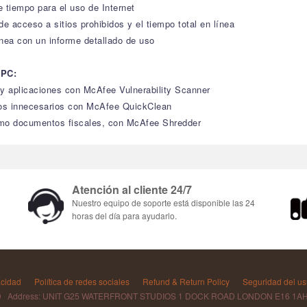
e tiempo para el uso de Internet
 de acceso a sitios prohibidos y el tiempo total en línea
ínea con un informe detallado de uso
 PC:
 y aplicaciones con McAfee Vulnerability Scanner
ivos innecesarios con McAfee QuickClean
omo documentos fiscales, con McAfee Shredder
Atención al cliente 24/7
Nuestro equipo de soporte está disponible las 24
horas del día para ayudarlo.
acidad
Política de redes sociales
Refund & Return Policy
Seguridad del us
D Address: UNIT G25 WATERFRONT STUDIOS 1 DOCK ROAD LONDON E16 1