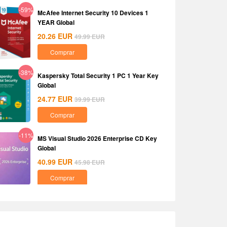
-59%
McAfee Internet Security 10 Devices 1
YEAR Global
20.26
EUR
49.99
EUR
Comprar
-38%
Kaspersky Total Security 1 PC 1 Year Key
Global
24.77
EUR
39.99
EUR
Comprar
-11%
MS Visual Studio 2026 Enterprise CD Key
Global
40.99
EUR
45.98
EUR
Comprar