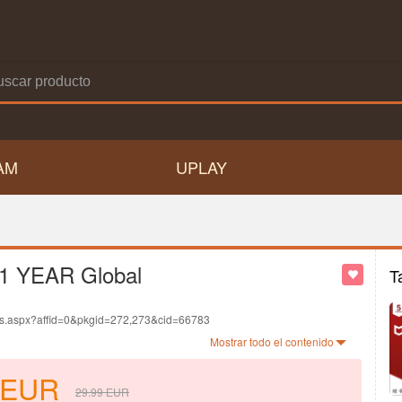
AM
UPLAY
 1 YEAR Global
T
ds.aspx?affid=0&pkgid=272,273&cid=66783
anguage.
Mostrar todo el contenido
.
EUR
29.99
EUR