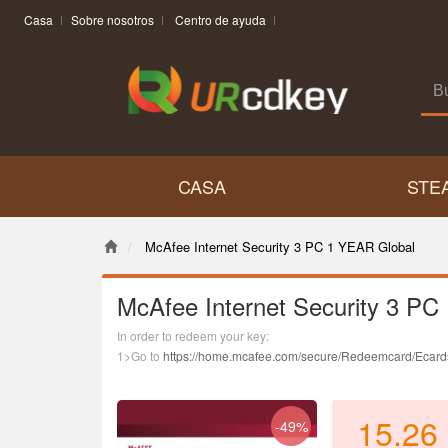
Casa
Sobre nosotros
Centro de ayuda
CASA
STE
McAfee Internet Security 3 PC 1 YEAR Global
McAfee Internet Security 3 PC
In order to redeem your key:
1>Go to
https://home.mcafee.com/secure/Redeemcard/Ecar
2>Select United States as your country and english as the l
3>Enter the product key.
4>Follow the on-screen instructions to get set up with McAfee
15.26
-49%