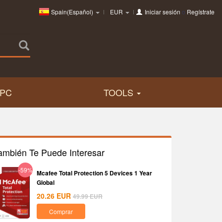
Spain(Español)
EUR
Iniciar sesión
o
Regístrate
PC
TOOLS
ambién Te Puede Interesar
-59%
Mcafee Total Protection 5 Devices 1 Year
Global
20.26
EUR
49.99
EUR
Comprar