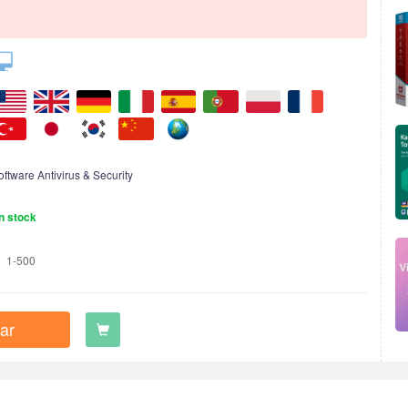
oftware Antivirus & Security
n stock
1-500
ar